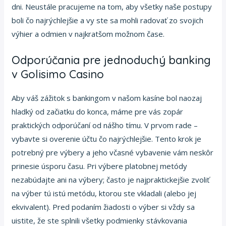
dni. Neustále pracujeme na tom, aby všetky naše postupy
boli čo najrýchlejšie a vy ste sa mohli radovať zo svojich
výhier a odmien v najkratšom možnom čase.
Odporúčania pre jednoduchý banking
v Golisimo Casino
Aby váš zážitok s bankingom v našom kasíne bol naozaj
hladký od začiatku do konca, máme pre vás zopár
praktických odporúčaní od nášho tímu. V prvom rade –
vybavte si overenie účtu čo najrýchlejšie. Tento krok je
potrebný pre výbery a jeho včasné vybavenie vám neskôr
prinesie úsporu času. Pri výbere platobnej metódy
nezabúdajte ani na výbery; často je najpraktickejšie zvoliť
na výber tú istú metódu, ktorou ste vkladali (alebo jej
ekvivalent). Pred podaním žiadosti o výber si vždy sa
uistite, že ste splnili všetky podmienky stávkovania