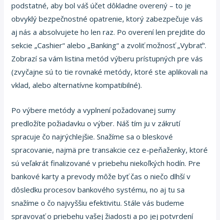
podstatné, aby bol váš účet dôkladne overený – to je
obvyklý bezpečnostné opatrenie, ktorý zabezpečuje vás
aj nás a absolvujete ho len raz. Po overení len prejdite do
sekcie „Cashier“ alebo „Banking“ a zvoliť možnosť „Vybrať“.
Zobrazí sa vám listina metód výberu prístupných pre vás
(zvyčajne sú to tie rovnaké metódy, ktoré ste aplikovali na
vklad, alebo alternatívne kompatibilné).
Po výbere metódy a vyplnení požadovanej sumy
predložíte požiadavku o výber. Náš tím ju v zákrutí
spracuje čo najrýchlejšie. Snažíme sa o bleskové
spracovanie, najmä pre transakcie cez e-peňaženky, ktoré
sú veľakrát finalizované v priebehu niekoľkých hodín. Pre
bankové karty a prevody môže byť čas o niečo dlhší v
dôsledku procesov bankového systému, no aj tu sa
snažíme o čo najvyššiu efektivitu. Stále vás budeme
spravovať o priebehu vašej žiadosti a po jej potvrdení