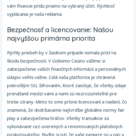
vám financie prídu priamo na vybraný účet. Rýchlosť
vyplácania je naša reklama.
Bezpečnosť a licencovanie: Našou
najvyššou primárna priorita
Rýchly priebeh by v žiadnom prípade nemala prísť na
škodu bezpečnosti. V Golisimo Casino vážime si
zabezpečenie vašich finančných informácií a personálnych
údajov veľmi vážne. Celá naša platforma je chránená
pokročilým SSL šifrovaním, ktoré zaisťuje, že všetky údaje
prenášané medzi vami a nami sú nezrozumiteľné pre
tretie strany. Mimo to sme prísne licencovaní a riadení, čo
znamená, že dodržiavame najtvrdšie globálne normy fair
play a zabezpečenia hráčov. Všetky transakcie sú
vykonávané cez overených a renomovaných platobných
poskytovateľov. Buďte si istí, že vaše peniaze sú u nás v