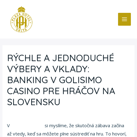
Ir
Navegación
MAI
al
de
ME
contenido
entradas
RÝCHLE A JEDNODUCHÉ
VÝBERY A VKLADY:
BANKING V GOLISIMO
CASINO PRE HRÁČOV NA
SLOVENSKU
Deja un comentario
/
Blog
/ Por
fcc
V
Online Golisimo
si myslíme, že skutočná zábava začína
až vtedy, keď sa môžete plne sústrediť na hru. To hovorí,