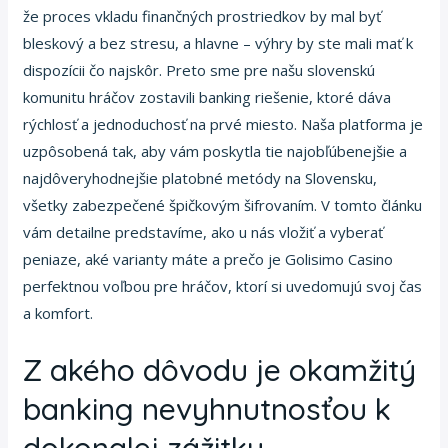
že proces vkladu finančných prostriedkov by mal byť
bleskový a bez stresu, a hlavne – výhry by ste mali mať k
dispozícii čo najskôr. Preto sme pre našu slovenskú
komunitu hráčov zostavili banking riešenie, ktoré dáva
rýchlosť a jednoduchosť na prvé miesto. Naša platforma je
uzpôsobená tak, aby vám poskytla tie najobľúbenejšie a
najdôveryhodnejšie platobné metódy na Slovensku,
všetky zabezpečené špičkovým šifrovaním. V tomto článku
vám detailne predstavíme, ako u nás vložiť a vyberať
peniaze, aké varianty máte a prečo je Golisimo Casino
perfektnou voľbou pre hráčov, ktorí si uvedomujú svoj čas
a komfort.
Z akého dôvodu je okamžitý
banking nevyhnutnosťou k
dokonalej zážitku