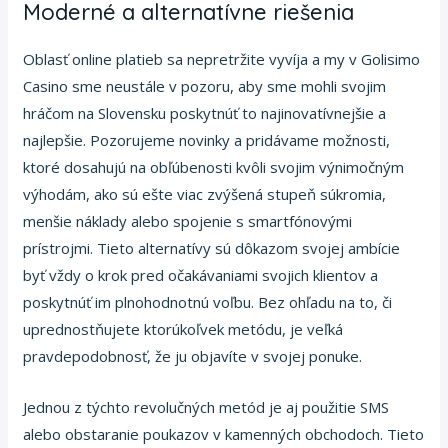
Moderné a alternatívne riešenia
Oblasť online platieb sa nepretržite vyvíja a my v Golisimo
Casino sme neustále v pozoru, aby sme mohli svojim
hráčom na Slovensku poskytnúť to najinovatívnejšie a
najlepšie. Pozorujeme novinky a pridávame možnosti,
ktoré dosahujú na obľúbenosti kvôli svojim výnimočným
výhodám, ako sú ešte viac zvýšená stupeň súkromia,
menšie náklady alebo spojenie s smartfónovými
prístrojmi. Tieto alternatívy sú dôkazom svojej ambície
byť vždy o krok pred očakávaniami svojich klientov a
poskytnúť im plnohodnotnú voľbu. Bez ohľadu na to, či
uprednostňujete ktorúkoľvek metódu, je veľká
pravdepodobnosť, že ju objavíte v svojej ponuke.
Jednou z týchto revolučných metód je aj použitie SMS
alebo obstaranie poukazov v kamenných obchodoch. Tieto