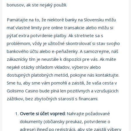
bonusov, ak ste nejaký použili.
Pamätajte na to, že niektoré banky na Slovensku môžu
mať vlastné limity pre online transakcie alebo môžu si
pýtať extra potvrdenie platby. Ak stretnete sa s
problémom, vždy je užitočné skontrolovať si stav svojho
bankového účtu alebo e-peňaženky. A samozrejme, náš
zákaznícky tím je neustále k dispozícii pre vás. Ak máte
nejaké otázky ohľadom vkladov, výberov alebo
dostupných platobných metód, pokojne nás kontaktujte.
Sme tu, aby sme vám pomohli a zaistili, že vaša cesta v
Golisimo Casino bude plná len pozitívnych a vzrušujúcich
zážitkov, bez zbytočných starostí s financami.
Overte si účet vopred:
Nahrajte požadované
dokumenty (občiansky preukaz, potvrdenie o
adrese) ihneď po registrácii, aby ste zaistili výbery