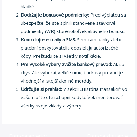
hladké.
Dodržujte bonusové podmienky:
Pred výplatou sa
ubezpečte, že ste splnili stanovené stávkové
podmienky (WR) ktoréhokoľvek aktívneho bonusu.
Kontrolujte e-maily a SMS:
Sem-tam banky alebo
platobní poskytovatelia odosielajú autorizačné
kódy. Preštudujte si všetky notifikácie.
Pre vysoké výbery zvážte bankový prevod:
Ak sa
chystáte vyberať veľkú sumu, bankový prevod je
vhodnejší a istejší ako iné metódy.
Udržujte si prehľad:
V sekcii „História transakcií“ vo
vašom účte ste schopní kedykoľvek monitorovať
všetky svoje vklady a výbery.
←
Entrada anterior
Entrada siguiente
→