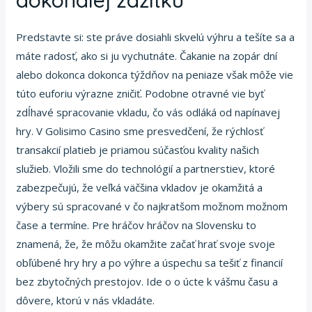
Predstavte si: ste práve dosiahli skvelú výhru a tešíte sa a
máte radosť, ako si ju vychutnáte. Čakanie na zopár dní
alebo dokonca dokonca týždňov na peniaze však môže vie
túto euforiu výrazne zničiť. Podobne otravné vie byť
zdĺhavé spracovanie vkladu, čo vás odláká od napínavej
hry. V Golisimo Casino sme presvedčení, že rýchlosť
transakcií platieb je priamou súčasťou kvality našich
služieb. Vložili sme do technológií a partnerstiev, ktoré
zabezpečujú, že veľká väčšina vkladov je okamžitá a
výbery sú spracované v čo najkratšom možnom možnom
čase a termíne. Pre hráčov hráčov na Slovensku to
znamená, že, že môžu okamžite začať hrať svoje svoje
obľúbené hry hry a po výhre a úspechu sa tešiť z financií
bez zbytočných prestojov. Ide o o úcte k vášmu času a
dôvere, ktorú v nás vkladáte.