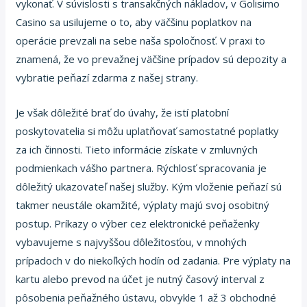
vykonať. V súvislosti s transakčných nákladov, v Golisimo
Casino sa usilujeme o to, aby väčšinu poplatkov na
operácie prevzali na sebe naša spoločnosť. V praxi to
znamená, že vo prevažnej väčšine prípadov sú depozity a
vybratie peňazí zdarma z našej strany.
Je však dôležité brať do úvahy, že istí platobní
poskytovatelia si môžu uplatňovať samostatné poplatky
za ich činnosti. Tieto informácie získate v zmluvných
podmienkach vášho partnera. Rýchlosť spracovania je
dôležitý ukazovateľ našej služby. Kým vloženie peňazí sú
takmer neustále okamžité, výplaty majú svoj osobitný
postup. Príkazy o výber cez elektronické peňaženky
vybavujeme s najvyššou dôležitosťou, v mnohých
prípadoch v do niekoľkých hodín od zadania. Pre výplaty na
kartu alebo prevod na účet je nutný časový interval z
pôsobenia peňažného ústavu, obvykle 1 až 3 obchodné