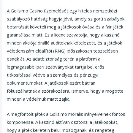
A Golisimo Casino üzemelését egy hiteles nemzetközi
szabályozó hatóság hagyja jóvá, amely szigorú szabályok
betartását követeli meg a játékosok óvása és a fair játék
garantálása miatt. Ez a licenc szavatolja, hogy a kaszinó
minden akciója önálló auditoknak kötelezett, és a játékok
véletlenszám előállítói (RNG) időszakosan tesztelésen
esnek át. Az adatbiztonság terén a platform a
legmagasabb ipari szabványokat tartja be, erős
titkosítással védve a személyes és pénzügyi
dokumentumokat. A játékosok ezért bátran
fókuszálhatnak a szórakozásra, ismerve, hogy a mögötte
minden a védelmük miatt zajlik.
A megfontolt játék a Golisimo morális irányelveinek fontos
komponense. A kaszinó aktívan ösztönzi a játékosokat,
hogy a játék keretein belül mozogjanak, és rengeteg