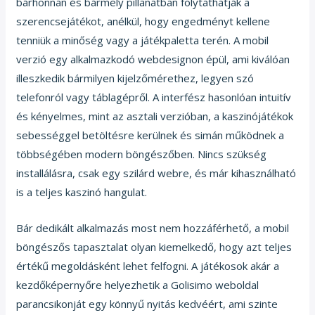
bárhonnan és bármely pillanatban folytathatják a
szerencsejátékot, anélkül, hogy engedményt kellene
tenniük a minőség vagy a játékpaletta terén. A mobil
verzió egy alkalmazkodó webdesignon épül, ami kiválóan
illeszkedik bármilyen kijelzőmérethez, legyen szó
telefonról vagy táblagépről. A interfész hasonlóan intuitív
és kényelmes, mint az asztali verzióban, a kaszinójátékok
sebességgel betöltésre kerülnek és simán működnek a
többségében modern böngészőben. Nincs szükség
installálásra, csak egy szilárd webre, és már kihasználható
is a teljes kaszinó hangulat.
Bár dedikált alkalmazás most nem hozzáférhető, a mobil
böngészős tapasztalat olyan kiemelkedő, hogy azt teljes
értékű megoldásként lehet felfogni. A játékosok akár a
kezdőképernyőre helyezhetik a Golisimo weboldal
parancsikonját egy könnyű nyitás kedvéért, ami szinte