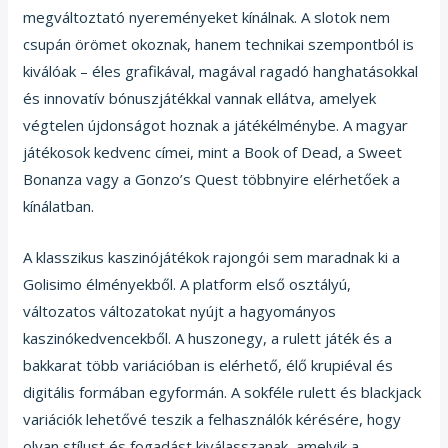
megváltoztató nyereményeket kínálnak. A slotok nem
csupán örömet okoznak, hanem technikai szempontból is
kiválóak – éles grafikával, magával ragadó hanghatásokkal
és innovatív bónuszjátékkal vannak ellátva, amelyek
végtelen újdonságot hoznak a játékélménybe. A magyar
játékosok kedvenc címei, mint a Book of Dead, a Sweet
Bonanza vagy a Gonzo’s Quest többnyire elérhetőek a
kínálatban.
A klasszikus kaszinójátékok rajongói sem maradnak ki a
Golisimo élményekből. A platform első osztályú,
változatos változatokat nyújt a hagyományos
kaszinókedvencekből. A huszonegy, a rulett játék és a
bakkarat több variációban is elérhető, élő krupiéval és
digitális formában egyformán. A sokféle rulett és blackjack
variációk lehetővé teszik a felhasználók kérésére, hogy
olyan stílust és fogadást kiválasszanak, amelyik a