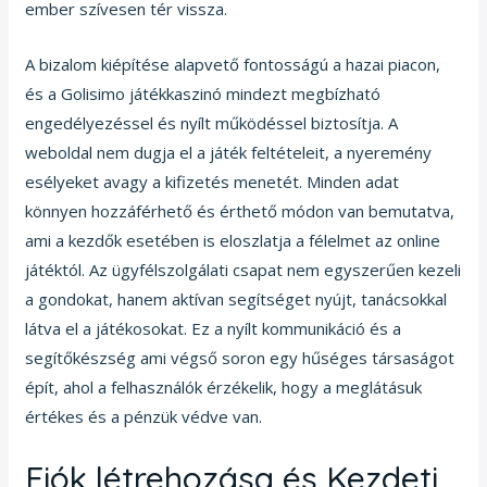
ember szívesen tér vissza.
A bizalom kiépítése alapvető fontosságú a hazai piacon,
és a Golisimo játékkaszinó mindezt megbízható
engedélyezéssel és nyílt működéssel biztosítja. A
weboldal nem dugja el a játék feltételeit, a nyeremény
esélyeket avagy a kifizetés menetét. Minden adat
könnyen hozzáférhető és érthető módon van bemutatva,
ami a kezdők esetében is eloszlatja a félelmet az online
játéktól. Az ügyfélszolgálati csapat nem egyszerűen kezeli
a gondokat, hanem aktívan segítséget nyújt, tanácsokkal
látva el a játékosokat. Ez a nyílt kommunikáció és a
segítőkészség ami végső soron egy hűséges társaságot
épít, ahol a felhasználók érzékelik, hogy a meglátásuk
értékes és a pénzük védve van.
Fiók létrehozása és Kezdeti