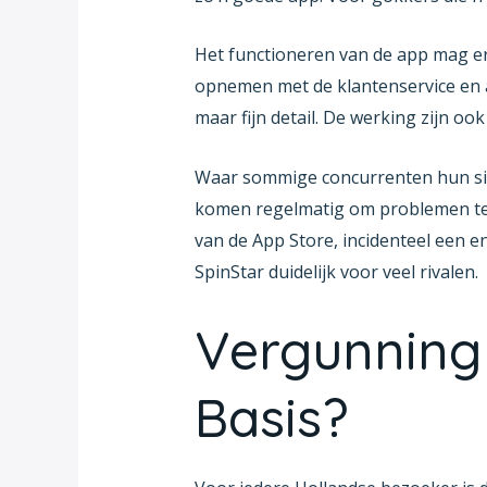
Het functioneren van de app mag er 
opnemen met de klantenservice en al
maar fijn detail. De werking zijn o
Waar sommige concurrenten hun site
komen regelmatig om problemen te v
van de App Store, incidenteel een e
SpinStar duidelijk voor veel rivalen.
Vergunning 
Basis?