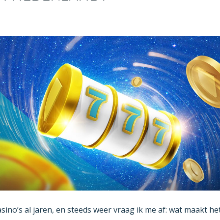
sino’s al jaren, en steeds weer vraag ik me af: wat maakt he