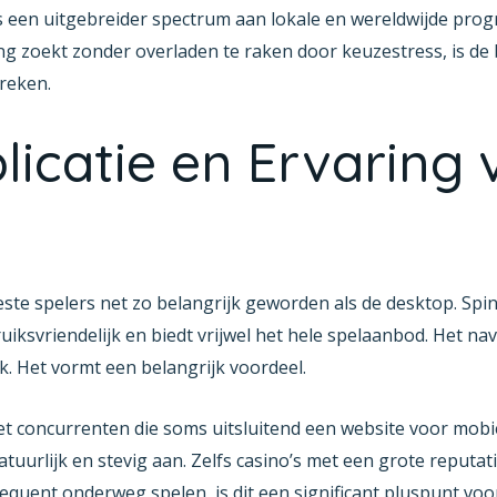
 een uitgebreider spectrum aan lokale en wereldwijde prog
g zoekt zonder overladen te raken door keuzestress, is de 
reken.
licatie en Ervaring 
ste spelers net zo belangrijk geworden als de desktop. Spi
uiksvriendelijk en biedt vrijwel het hele spelaanbod. Het nav
 Het vormt een belangrijk voordeel.
et concurrenten die soms uitsluitend een website voor mobi
atuurlijk en stevig aan. Zelfs casino’s met een grote reputat
equent onderweg spelen, is dit een significant pluspunt voo