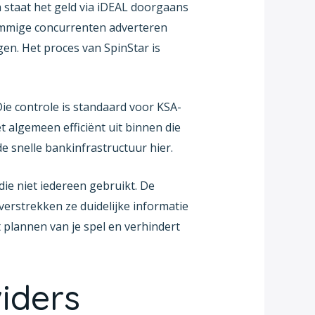
 staat het geld via iDEAL doorgaans
Sommige concurrenten adverteren
gen. Het proces van SpinStar is
Die controle is standaard voor KSA-
t algemeen efficiënt uit binnen die
e snelle bankinfrastructuur hier.
 die niet iedereen gebruikt. De
verstrekken ze duidelijke informatie
t plannen van je spel en verhindert
iders