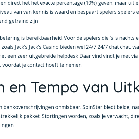
n direct het het exacte percentage (10%) geven, maar uitlegge
veau van van kennis is waard en bespaart spelers spelers e
nd getraind zijn
etering is bereikbaarheid. Voor de spelers die ‘s ‘s nachts
zoals Jack’s Jack’s Casino bieden wel 24/7 24/7 chat chat, wat
met een zeer uitgebreide helpdesk Daar vind vindt je met vi
, voordat je contact hoeft te nemen.
n en Tempo van Uit
n bankoverschrijvingen onmisbaar. SpinStar biedt beide, naa
ntrekkelijk pakket. Stortingen worden, zoals je verwacht, dire
lingen.