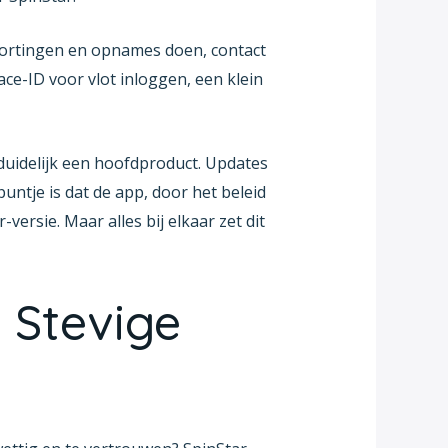
stortingen en opnames doen, contact
ce-ID voor vlot inloggen, een klein
duidelijk een hoofdproduct. Updates
ntje is dat de app, door het beleid
ersie. Maar alles bij elkaar zet dit
 Stevige