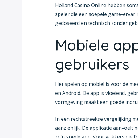
Holland Casino Online hebben soms
speler die een soepele game-ervarin
gedoseerd en technisch zonder geb
Mobiele app
gebruikers
Het spelen op mobiel is voor de mee
en Android. De app is vloeiend, gebr
vormgeving maakt een goede indruk.
In een rechtstreekse vergelijking m
aanzienlijk. De applicatie aanvoelt n
zo’n goede app. Voor gokkers die fr