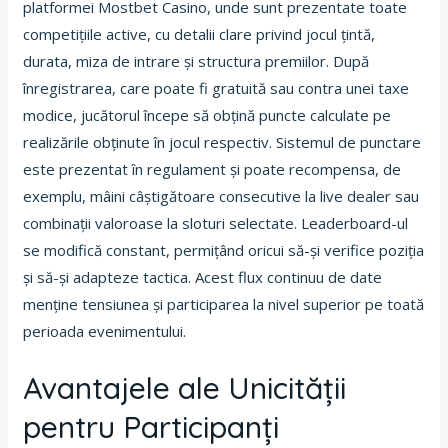
platformei Mostbet Casino, unde sunt prezentate toate
competițiile active, cu detalii clare privind jocul țintă,
durata, miza de intrare și structura premiilor. După
înregistrarea, care poate fi gratuită sau contra unei taxe
modice, jucătorul începe să obțină puncte calculate pe
realizările obținute în jocul respectiv. Sistemul de punctare
este prezentat în regulament și poate recompensa, de
exemplu, mâini câștigătoare consecutive la live dealer sau
combinații valoroase la sloturi selectate. Leaderboard-ul
se modifică constant, permițând oricui să-și verifice poziția
și să-și adapteze tactica. Acest flux continuu de date
menține tensiunea și participarea la nivel superior pe toată
perioada evenimentului.
Avantajele ale Unicității
pentru Participanți