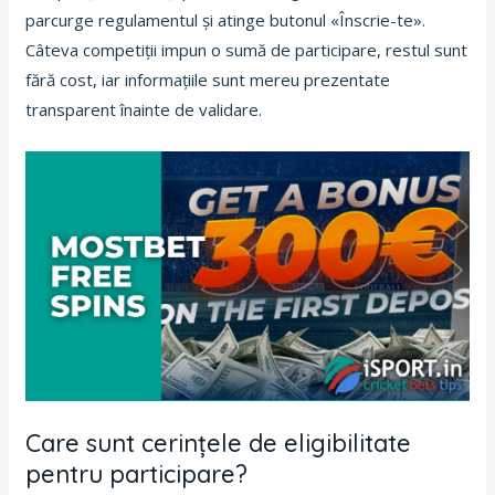
parcurge regulamentul și atinge butonul «Înscrie-te».
Câteva competiții impun o sumă de participare, restul sunt
fără cost, iar informațiile sunt mereu prezentate
transparent înainte de validare.
Care sunt cerințele de eligibilitate
pentru participare?