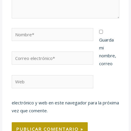
Nombre*
Guarda
mi
Correo
nombre,
electrónico*
correo
Web
electrónico y web en este navegador para la próxima
vez que comente.