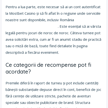
Pentru a lua parte, este necesar să ai un cont autentificat
la Mostbet Casino și să fii aflat în o regiune unde serviciile
noastre sunt disponibile, inclusiv România
https://mostbetkaszino.org/ro/
. Este esențial să ai vârsta
legală pentru jocuri de noroc de noroc. Câteva turnee pot
avea solicitări extra, cum ar fi un anumit stadiu de practică
sau o miză de bază, toate fiind detaliate în pagina
descriptivă a fiecărui eveniment.
Ce categorii de recompense pot fi
acordate?
Premiile diferă în raport de turneu și pot include cantități
bănești substanțiale depuse direct în cont, beneficii de joc
fără cerințe de utilizare stricte, pachete de aventuri
speciale sau obiecte publicitare de brand. Structura