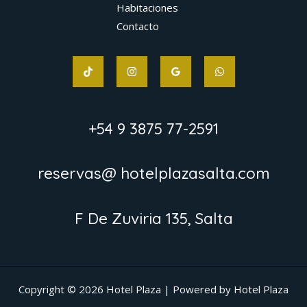
Habitaciones
Contacto
+54 9 3875 77-2591
reservas@ hotelplazasalta.com
F De Zuviria 135, Salta
Copyright © 2026 Hotel Plaza | Powered by Hotel Plaza