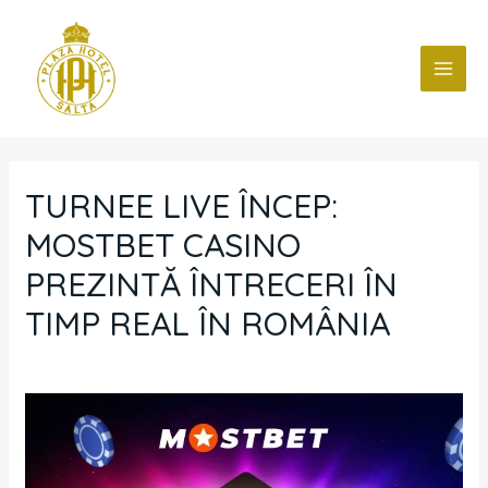
Ir
Navegación
MAI
al
de
ME
contenido
entradas
TURNEE LIVE ÎNCEP:
MOSTBET CASINO
PREZINTĂ ÎNTRECERI ÎN
TIMP REAL ÎN ROMÂNIA
Deja un comentario
/
Blog
/ Por
fcc