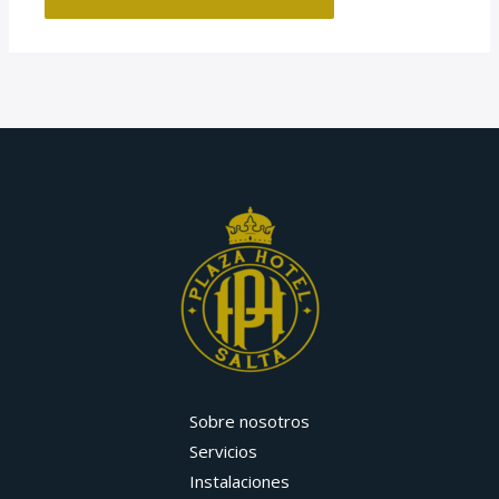
Sobre nosotros
Servicios
Instalaciones