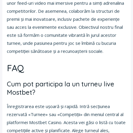
unor feed-uri video mai imersive pentru a simți adrenalina
competitorilor. De asemenea, colaborăm la structuri de
premii și mai inovatoare, inclusiv pachete de experiențe
sau acces la evenimente exclusive. Obiectivul nostru final
este să formăm o comunitate vibrantă în jurul acestor
turnee, unde pasiunea pentru joc se îmbină cu bucuria
competiției sănătoase și a recunoașterii sociale.
FAQ
Cum pot participa la un turneu live
Mostbet?
Înregistrarea este ușoară și rapidă. Intră secțiunea
rezervată «Turnee» sau «Competiții» din meniul central al
platformei Mostbet Casino. Acesta vei găsi o listă cu toate
competițiile active și planificate. Alege turneul ales,