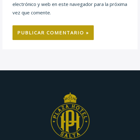
electrónico y web en este navegador para la próxima
vez que comente.