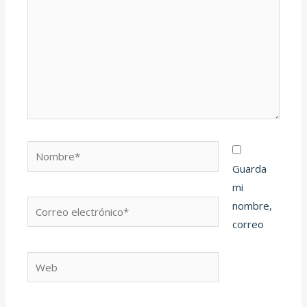
Nombre*
Guarda
mi
Correo
nombre,
electrónico*
correo
Web