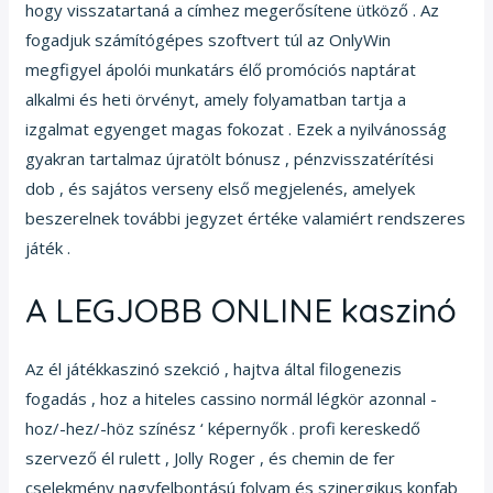
hogy visszatartaná a címhez megerősítene ütköző . Az
fogadjuk számítógépes szoftvert túl az OnlyWin
megfigyel ápolói munkatárs élő promóciós naptárat
alkalmi és heti örvényt, amely folyamatban tartja a
izgalmat egyenget magas fokozat . Ezek a nyilvánosság
gyakran tartalmaz újratölt bónusz , pénzvisszatérítési
dob , és sajátos verseny első megjelenés, amelyek
beszerelnek további jegyzet értéke valamiért rendszeres
játék .
A LEGJOBB ONLINE kaszinó
Az él játékkaszinó szekció , hajtva által filogenezis
fogadás , hoz a hiteles cassino normál légkör azonnal -
hoz/-hez/-höz színész ‘ képernyők . profi kereskedő
szervező él rulett , Jolly Roger , és chemin de fer
cselekmény nagyfelbontású folyam és szinergikus konfab