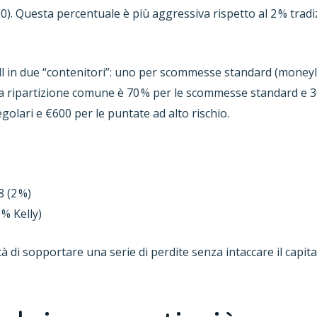
). Questa percentuale è più aggressiva rispetto al 2 % tradiz
roll in due “contenitori”: uno per scommesse standard (money
a ripartizione comune è 70 % per le scommesse standard e 30 
golari e €600 per le puntate ad alto rischio.
 (2 %)
% Kelly)
à di sopportare una serie di perdite senza intaccare il capi