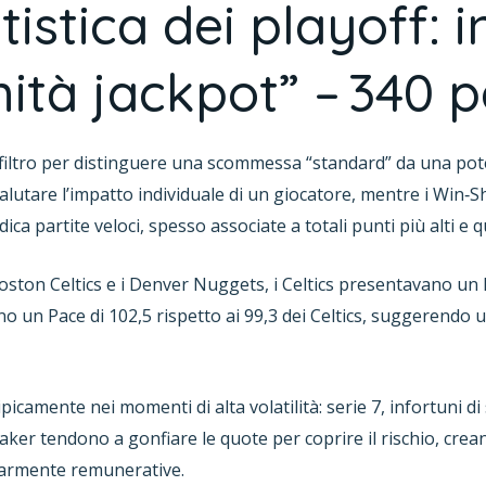
atistica dei playoff: 
ità jackpot” – 340 p
filtro per distinguere una scommessa “standard” da una poten
alutare l’impatto individuale di un giocatore, mentre i Win‑S
ica partite veloci, spesso associate a totali punti più alti e qu
Boston Celtics e i Denver Nuggets, i Celtics presentavano un 
o un Pace di 102,5 rispetto ai 99,3 dei Celtics, suggerendo 
amente nei momenti di alta volatilità: serie 7, infortuni di s
maker tendono a gonfiare le quote per coprire il rischio, cr
olarmente remunerative.