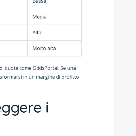
Bassa
Media
Alta
Molto alta
i di quote come OddsPortal. Se una
rasformarsi in un margine di profitto
eggere i