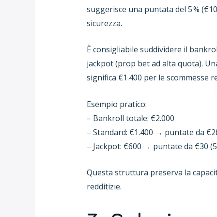
suggerisce una puntata del 5 % (€100
sicurezza.
È consigliabile suddividere il bank
jackpot (prop bet ad alta quota). Un
significa €1.400 per le scommesse re
Esempio pratico:
– Bankroll totale: €2.000
– Standard: €1.400 → puntate da €28
– Jackpot: €600 → puntate da €30 (5 
Questa struttura preserva la capacit
redditizie.