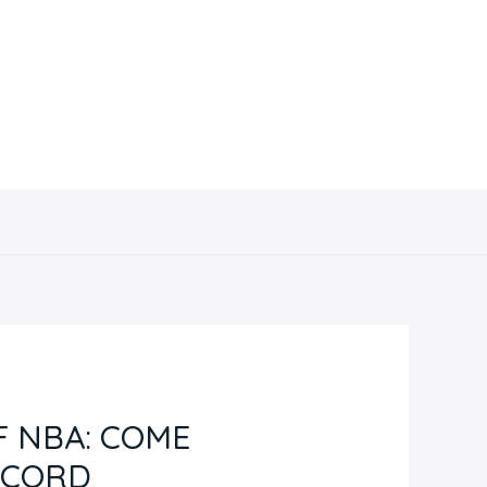
Contacto
F NBA: COME
ECORD