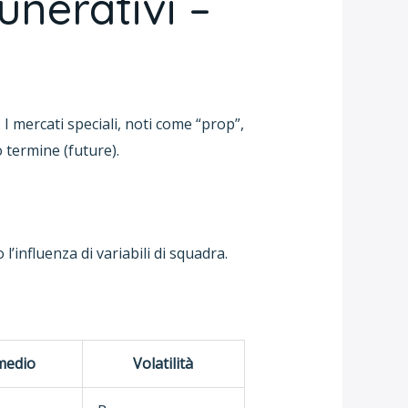
unerativi –
 I mercati speciali, noti come “prop”,
o termine (future).
 l’influenza di variabili di squadra.
medio
Volatilità