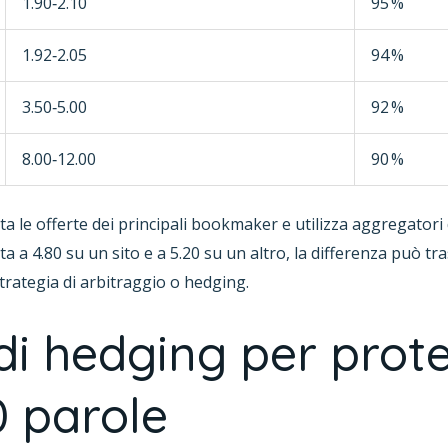
1.90‑2.10
95 %
1.92‑2.05
94 %
3.50‑5.00
92 %
8.00‑12.00
90 %
ta le offerte dei principali bookmaker e utilizza aggregator
ta a 4.80 su un sito e a 5.20 su un altro, la differenza può t
strategia di arbitraggio o hedging.
 di hedging per prot
20 parole