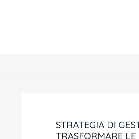
Ir
Navegación
al
de
contenido
entradas
Sobre n
STRATEGIA DI GES
TRASFORMARE LE 