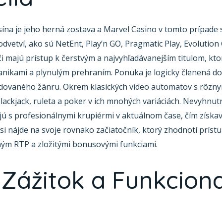
na je jeho herná zostava a Marvel Casino v tomto prípade 
odvetví, ako sú NetEnt, Play’n GO, Pragmatic Play, Evolution
i majú prístup k čerstvým a najvyhľadávanejším titulom, kto
anikami a plynulým prehraním. Ponuka je logicky členená do
dovaného žánru. Okrem klasických video automatov s rôznym
blackjack, ruleta a poker v ich mnohých variáciách. Nevyhnut
jú s profesionálnymi krupiérmi v aktuálnom čase, čím získa
i nájde na svoje rovnako začiatočník, ktorý zhodnotí prístu
ným RTP a zložitými bonusovými funkciami.
 Zážitok a Funkciona