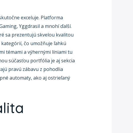
skutočne exceluje. Platforma
 Gaming, Yggdrasil a mnohí ďalší.
ré sa prezentujú skvelou kvalitou
 kategórií, čo umožňuje ľahkú
i témami a výhernými líniami tu
nou súčasťou portfólia je aj sekcia
vajú pravú zábavu z pohodlia
pné automaty, ako aj ostrieľaný
lita