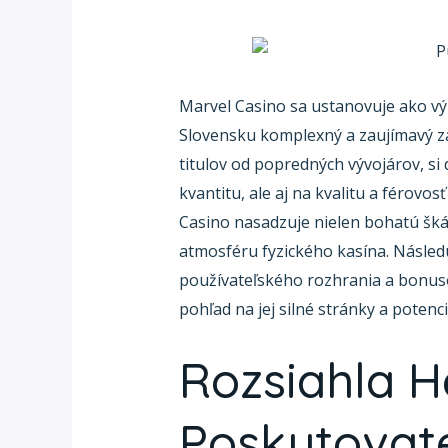
Marvel Casino sa ustanovuje ako vý
Slovensku komplexný a zaujímavý zá
titulov od popredných vývojárov, si
kvantitu, ale aj na kvalitu a férovos
Casino nasadzuje nielen bohatú škál
atmosféru fyzického kasína. Násled
používateľského rozhrania a bonuso
pohľad na jej silné stránky a potenc
Rozsiahla He
Poskytovate