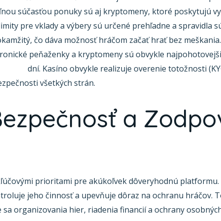
teľnou súčasťou ponuky sú aj kryptomeny, ktoré poskytujú v
imity pre vklady a výbery sú určené prehľadne a spravidla s
okamžitý, čo dáva možnosť hráčom začať hrať bez meškania. P
tronické peňaženky a kryptomeny sú obvykle najpohotovejši
dia.org
dní. Kasíno obvykle realizuje overenie totožnosti (K
ezpečnosti všetkých strán.
 Bezpečnosť a Zodp
kľúčovými prioritami pre akúkoľvek dôveryhodnú platformu.
troluje jeho činnosť a upevňuje dôraz na ochranu hráčov. 
e sa organizovania hier, riadenia financií a ochrany osobnýc