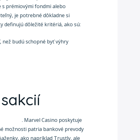
e s prémiovými fondmi alebo
eľný, je potrebné dôkladne si
finujú dôležité kritériá, ako sú:
, než budú schopné byť výhry
sakcií
ino.eu/sk/
. Marvel Casino poskytuje
é možnosti patria bankové prevody
aženky, ako napríklad Trustly, ale