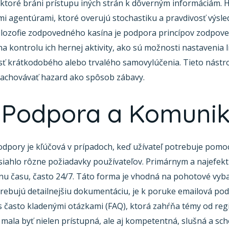
, ktoré bráni prístupu iných strán k dôverným informáciám.
i agentúrami, ktoré overujú stochastiku a pravdivosť výs
 filozofie zodpovedného kasína je podpora princípov zodpov
a kontrolu ich hernej aktivity, ako sú možnosti nastavenia l
sť krátkodobého alebo trvalého samovylúčenia. Tieto nást
zachovávať hazard ako spôsob zábavy.
 Podpora a Komunik
odpory je kľúčová v prípadoch, keď užívateľ potrebuje pom
iahlo rôzne požiadavky používateľov. Primárnym a najefek
šinu času, často 24/7. Táto forma je vhodná na pohotové vyb
 potrebujú detailnejšiu dokumentáciu, je k poruke emailová p
i s často kladenými otázkami (FAQ), ktorá zahŕňa témy od reg
y mala byť nielen prístupná, ale aj kompetentná, slušná a s