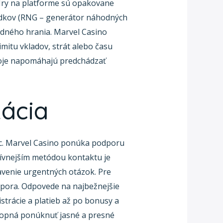
 Hry na platforme sú opakovane
ledkov (RNG – generátor náhodných
edného hrania. Marvel Casino
imitu vkladov, strát alebo času
roje napomáhajú predchádzať
ácia
oc. Marvel Casino ponúka podporu
tívnejším metódou kontaktu je
avenie urgentných otázok. Pre
odpora. Odpovede na najbežnejšie
istrácie a platieb až po bonusy a
chopná ponúknuť jasné a presné