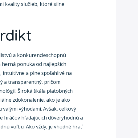
kvality služieb, ktoré silne
rdikt
listvú a konkurencieschopnú
á herná ponuka od najlepších
 intuitívne a plne spoľahlivé na
ý a transparentný, pričom
nológií. Široká škála platobných
ciálne zdokonalenie, ako je ako
rvalými výhodami. Avšak, celkový
Pre hráčov hľadajúcich dôveryhodnú a
dnú voľbu. Ako vždy, je vhodné hrať