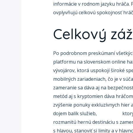
informácie v rodnom jazyku hráča. P
ovplyvňujú celkovú spokojnosť hráč
Celkový záž
Po podrobnom preskúmaní všetkých
platformu na slovenskom online haz
vývojárov, ktorá uspokojí široké sp
mobilných zariadeniach, čo je v sú
zameranie sa dáva aj na bezpečnosť 
metód aj s kryptomien dáva hráčom fl
zvýšenie ponuky exkluzívnych hier 
dojem balík služieb,
reddit.com
ktorý
rozmanitú hernú destináciu s zamer
s hlavou, stanoviť si limity a v hla