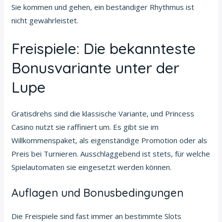
Sie kommen und gehen, ein beständiger Rhythmus ist
nicht gewährleistet.
Freispiele: Die bekannteste
Bonusvariante unter der
Lupe
Gratisdrehs sind die klassische Variante, und Princess
Casino nutzt sie raffiniert um. Es gibt sie im
Willkommenspaket, als eigenständige Promotion oder als
Preis bei Turnieren. Ausschlaggebend ist stets, für welche
Spielautomaten sie eingesetzt werden können.
Auflagen und Bonusbedingungen
Die Freispiele sind fast immer an bestimmte Slots