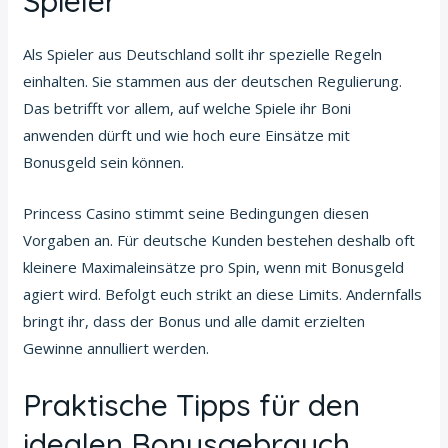
Spieler
Als Spieler aus Deutschland sollt ihr spezielle Regeln
einhalten. Sie stammen aus der deutschen Regulierung.
Das betrifft vor allem, auf welche Spiele ihr Boni
anwenden dürft und wie hoch eure Einsätze mit
Bonusgeld sein können.
Princess Casino stimmt seine Bedingungen diesen
Vorgaben an. Für deutsche Kunden bestehen deshalb oft
kleinere Maximaleinsätze pro Spin, wenn mit Bonusgeld
agiert wird. Befolgt euch strikt an diese Limits. Andernfalls
bringt ihr, dass der Bonus und alle damit erzielten
Gewinne annulliert werden.
Praktische Tipps für den
idealen Bonusgebrauch