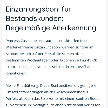
Einzahlungsboni für
Bestandskunden:
Regelmäßige Anerkennung
Princess Casino belohnt auch seine aktuellen Kunden.
Wiederkehrende Einzahlungsboni werden sichtbar im
Accountbereich auf per E-Mail. Sie stehen oft mit
bestimmten Wochentagen oder Aktionen verknüpft. Ob
sie sich lohnen, entscheidet sich mit ihren spezifischen
Konditionen.
Meine Einschätzung: Diese Boni besitzen oft geringere
Umsatzanforderungen als der Willkommensbonus.
Perfekt also, um das Spielkonto mit einem sanften Boost
zu versehen. Ihr verfügt euch aber nicht darauf verlassen.