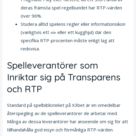
deras främsta spel regelbundet har RTP-värden
över 96%.
Studera alltid spelens regler eller informationsikon
(vanligtvis ett «i» eller ett kugghjul) där den
specifika RTP-procenten måste enligt lag att
redovisa.
Spelleverantörer som
Inriktar sig på Transparens
och RTP
Standard på spelbiblioteket på X3bet är en omedelbar
återspegling av de spelleverantörer de arbetar med.
Många av dessa leverantörer har anseende om sig för att
tillhandahålla god insyn och förmånliga RTP-värden.