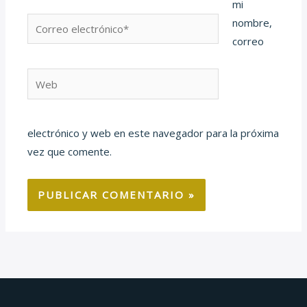
mi
Correo
nombre,
electrónico*
correo
Web
electrónico y web en este navegador para la próxima
vez que comente.