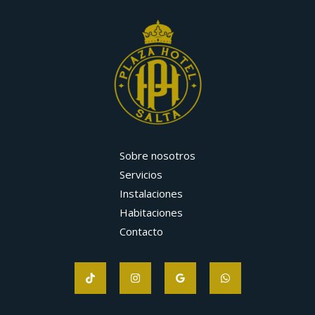
Sobre nosotros
Servicios
Instalaciones
Habitaciones
Contacto