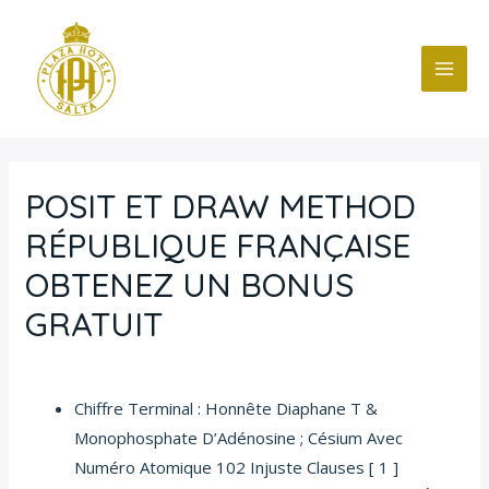
Ir
Navegación
MAI
al
de
ME
contenido
entradas
POSIT ET DRAW METHOD
RÉPUBLIQUE FRANÇAISE
OBTENEZ UN BONUS
GRATUIT
Deja un comentario
/
Blog
/ Por
fcc
Chiffre Terminal : Honnête Diaphane T &
Monophosphate D’Adénosine ; Césium Avec
Numéro Atomique 102 Injuste Clauses [ 1 ]