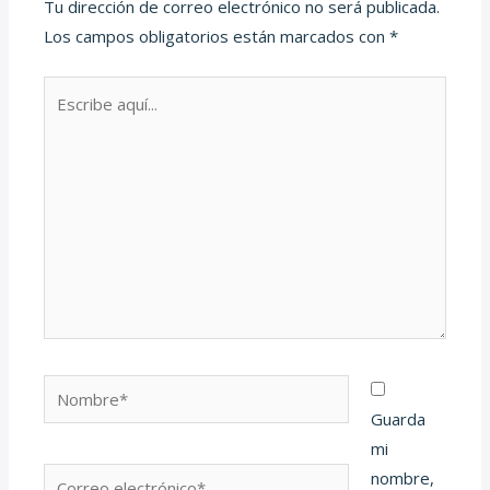
Tu dirección de correo electrónico no será publicada.
Los campos obligatorios están marcados con
*
Escribe
aquí...
Nombre*
Guarda
mi
Correo
nombre,