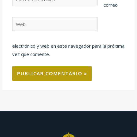
electrónico*
correo
Web
electrónico y web en este navegador para la próxima
vez que comente.