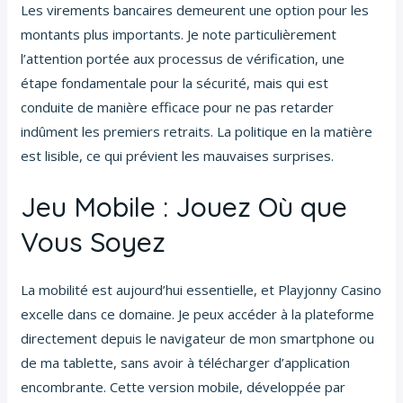
Les virements bancaires demeurent une option pour les
montants plus importants. Je note particulièrement
l’attention portée aux processus de vérification, une
étape fondamentale pour la sécurité, mais qui est
conduite de manière efficace pour ne pas retarder
indûment les premiers retraits. La politique en la matière
est lisible, ce qui prévient les mauvaises surprises.
Jeu Mobile : Jouez Où que
Vous Soyez
La mobilité est aujourd’hui essentielle, et Playjonny Casino
excelle dans ce domaine. Je peux accéder à la plateforme
directement depuis le navigateur de mon smartphone ou
de ma tablette, sans avoir à télécharger d’application
encombrante. Cette version mobile, développée par