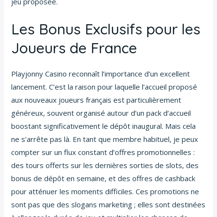
jeu proposée.
Les Bonus Exclusifs pour les
Joueurs de France
Playjonny Casino reconnaît l’importance d’un excellent
lancement. C’est la raison pour laquelle l’accueil proposé
aux nouveaux joueurs français est particulièrement
généreux, souvent organisé autour d’un pack d’accueil
boostant significativement le dépôt inaugural. Mais cela
ne s’arrête pas là. En tant que membre habituel, je peux
compter sur un flux constant d’offres promotionnelles :
des tours offerts sur les dernières sorties de slots, des
bonus de dépôt en semaine, et des offres de cashback
pour atténuer les moments difficiles. Ces promotions ne
sont pas que des slogans marketing ; elles sont destinées