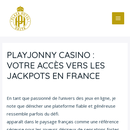
Ir
Navegación
MAI
al
de
ME
contenido
entradas
PLAYJONNY CASINO :
VOTRE ACCÈS VERS LES
JACKPOTS EN FRANCE
Deja un comentario
/
Blog
/ Por
fcc
En tant que passionné de l’univers des jeux en ligne, je
note que dénicher une plateforme fiable et généreuse
ressemble parfois du défi.
rtp casino playjonny mise
apparaît dans le paysage français comme une référence
sérieuse pour les joueurs désireux de sensations fortes