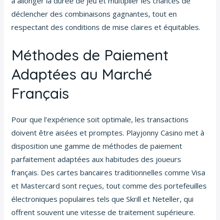
à allonger la durée de jeu et multiplier les chances de
déclencher des combinaisons gagnantes, tout en
respectant des conditions de mise claires et équitables.
Méthodes de Paiement
Adaptées au Marché
Français
Pour que l’expérience soit optimale, les transactions
doivent être aisées et promptes. Playjonny Casino met à
disposition une gamme de méthodes de paiement
parfaitement adaptées aux habitudes des joueurs
français. Des cartes bancaires traditionnelles comme Visa
et Mastercard sont reçues, tout comme des portefeuilles
électroniques populaires tels que Skrill et Neteller, qui
offrent souvent une vitesse de traitement supérieure.