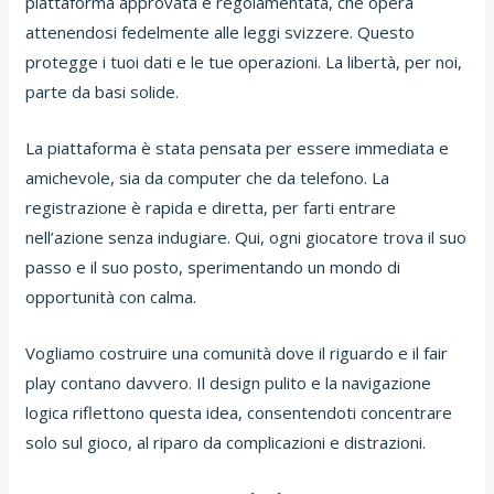
piattaforma approvata e regolamentata, che opera
attenendosi fedelmente alle leggi svizzere. Questo
protegge i tuoi dati e le tue operazioni. La libertà, per noi,
parte da basi solide.
La piattaforma è stata pensata per essere immediata e
amichevole, sia da computer che da telefono. La
registrazione è rapida e diretta, per farti entrare
nell’azione senza indugiare. Qui, ogni giocatore trova il suo
passo e il suo posto, sperimentando un mondo di
opportunità con calma.
Vogliamo costruire una comunità dove il riguardo e il fair
play contano davvero. Il design pulito e la navigazione
logica riflettono questa idea, consentendoti concentrare
solo sul gioco, al riparo da complicazioni e distrazioni.