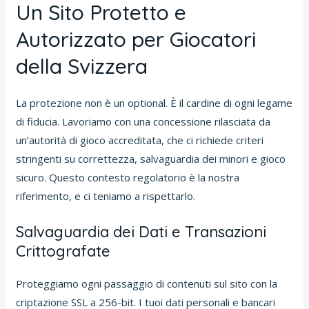
Un Sito Protetto e
Autorizzato per Giocatori
della Svizzera
La protezione non è un optional. È il cardine di ogni legame
di fiducia. Lavoriamo con una concessione rilasciata da
un’autorità di gioco accreditata, che ci richiede criteri
stringenti su correttezza, salvaguardia dei minori e gioco
sicuro. Questo contesto regolatorio è la nostra
riferimento, e ci teniamo a rispettarlo.
Salvaguardia dei Dati e Transazioni
Crittografate
Proteggiamo ogni passaggio di contenuti sul sito con la
criptazione SSL a 256-bit. I tuoi dati personali e bancari