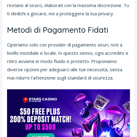
restano al sicuro, elaborati con la massima discrezione. Tu
ti dedichi a giocare, noi a proteggere la tua privacy.
Metodi di Pagamento Fidati
Operiamo solo con provider di pagamento sicuri, noti a
livello mondiale e locale. In questo senso, ogni accredito e
ritiro avviene in modo fluido e protetto. Proponiamo
diverse opzioni per adeguarci alle tue necessità, senza
mai ridurre l’attenzione sugli standard di sicurezza.