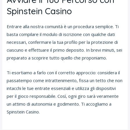
Spinstein Casino
Entrare alla nostra comunità è un procedura semplice. Ti
basta compilare il modulo di iscrizione con qualche dati
necessari, confermare la tua profilo per la protezione di
ciascuno e effettuare il primo deposito. In brevi minuti, sei
preparato a scoprire tutto quello che proponiamo.
Ti esortiamo a farlo con il corretto approccio: considera il
passatempo come intrattenimento, fissa un tetto che non
intacchi le tue entrate essenziali e utilizza gli dispositivi
per il gioco responsabile. Così, ogni giro sarà veramente
un attimo di autonomia e godimento. Ti accogliamo a
Spinstein Casino.