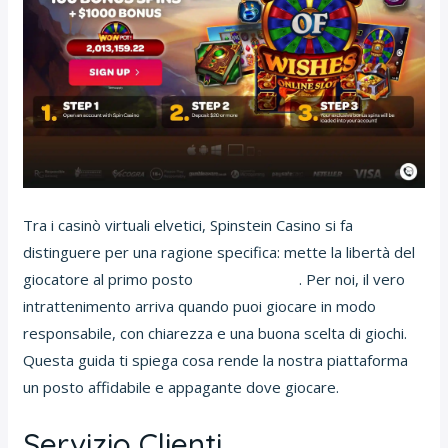
Tra i casinò virtuali elvetici, Spinstein Casino si fa
distinguere per una ragione specifica: mette la libertà del
giocatore al primo posto
spinsstein.com
. Per noi, il vero
intrattenimento arriva quando puoi giocare in modo
responsabile, con chiarezza e una buona scelta di giochi.
Questa guida ti spiega cosa rende la nostra piattaforma
un posto affidabile e appagante dove giocare.
Servizio Clienti