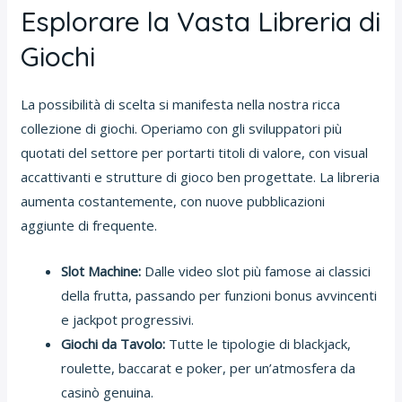
Esplorare la Vasta Libreria di
Giochi
La possibilità di scelta si manifesta nella nostra ricca
collezione di giochi. Operiamo con gli sviluppatori più
quotati del settore per portarti titoli di valore, con visual
accattivanti e strutture di gioco ben progettate. La libreria
aumenta costantemente, con nuove pubblicazioni
aggiunte di frequente.
Slot Machine:
Dalle video slot più famose ai classici
della frutta, passando per funzioni bonus avvincenti
e jackpot progressivi.
Giochi da Tavolo:
Tutte le tipologie di blackjack,
roulette, baccarat e poker, per un’atmosfera da
casinò genuina.