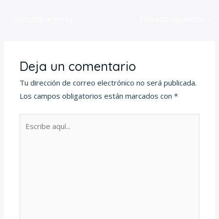
←
Entrada anterior
Entrada siguiente
→
Deja un comentario
Tu dirección de correo electrónico no será publicada.
Los campos obligatorios están marcados con
*
Escribe
aquí...