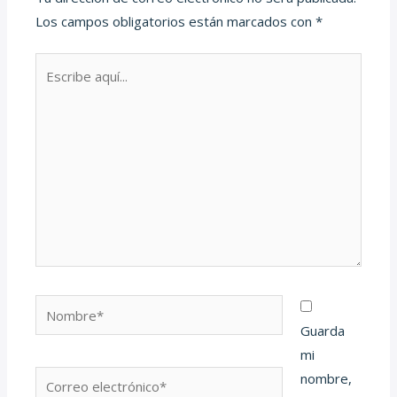
Los campos obligatorios están marcados con
*
Escribe
aquí...
Nombre*
Guarda
mi
Correo
nombre,