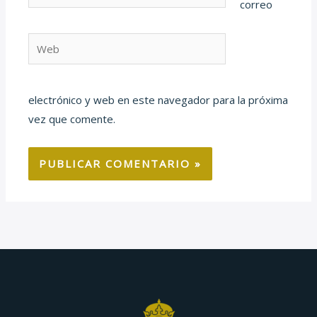
electrónico*
correo
Web
electrónico y web en este navegador para la próxima
vez que comente.