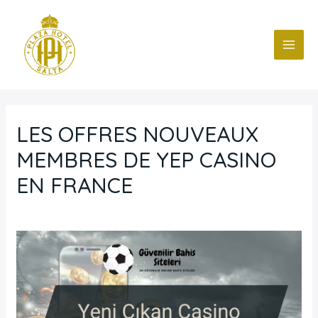
Ir
Navegación
MAI
al
de
ME
contenido
entradas
LES OFFRES NOUVEAUX
MEMBRES DE YEP CASINO
EN FRANCE
Deja un comentario
/
Blog
/ Por
fcc