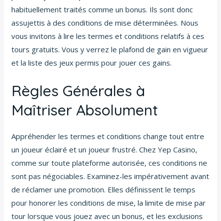
habituellement traités comme un bonus. Ils sont donc
assujettis à des conditions de mise déterminées. Nous
vous invitons à lire les termes et conditions relatifs à ces
tours gratuits. Vous y verrez le plafond de gain en vigueur
et la liste des jeux permis pour jouer ces gains.
Règles Générales à
Maîtriser Absolument
Appréhender les termes et conditions change tout entre
un joueur éclairé et un joueur frustré. Chez Yep Casino,
comme sur toute plateforme autorisée, ces conditions ne
sont pas négociables. Examinez-les impérativement avant
de réclamer une promotion. Elles définissent le temps
pour honorer les conditions de mise, la limite de mise par
tour lorsque vous jouez avec un bonus, et les exclusions