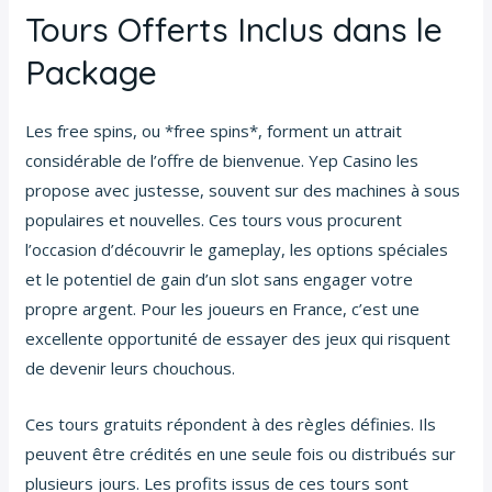
Tours Offerts Inclus dans le
Package
Les free spins, ou *free spins*, forment un attrait
considérable de l’offre de bienvenue. Yep Casino les
propose avec justesse, souvent sur des machines à sous
populaires et nouvelles. Ces tours vous procurent
l’occasion d’découvrir le gameplay, les options spéciales
et le potentiel de gain d’un slot sans engager votre
propre argent. Pour les joueurs en France, c’est une
excellente opportunité de essayer des jeux qui risquent
de devenir leurs chouchous.
Ces tours gratuits répondent à des règles définies. Ils
peuvent être crédités en une seule fois ou distribués sur
plusieurs jours. Les profits issus de ces tours sont