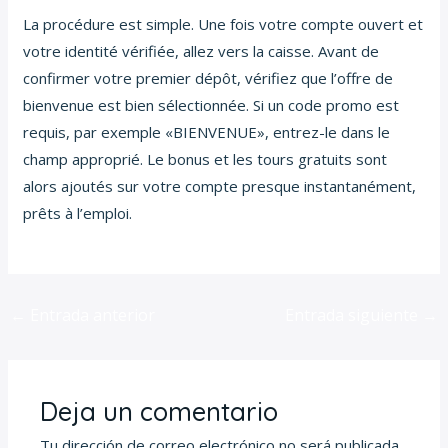
La procédure est simple. Une fois votre compte ouvert et
votre identité vérifiée, allez vers la caisse. Avant de
confirmer votre premier dépôt, vérifiez que l’offre de
bienvenue est bien sélectionnée. Si un code promo est
requis, par exemple «BIENVENUE», entrez-le dans le
champ approprié. Le bonus et les tours gratuits sont
alors ajoutés sur votre compte presque instantanément,
prêts à l’emploi.
←
Entrada anterior
Entrada siguiente
→
Deja un comentario
Tu dirección de correo electrónico no será publicada.