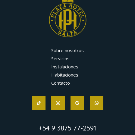
Sobre nosotros
Servicios
Instalaciones
Habitaciones
Contacto
+54 9 3875 77-2591