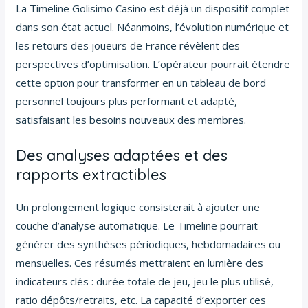
La Timeline Golisimo Casino est déjà un dispositif complet
dans son état actuel. Néanmoins, l’évolution numérique et
les retours des joueurs de France révèlent des
perspectives d’optimisation. L’opérateur pourrait étendre
cette option pour transformer en un tableau de bord
personnel toujours plus performant et adapté,
satisfaisant les besoins nouveaux des membres.
Des analyses adaptées et des
rapports extractibles
Un prolongement logique consisterait à ajouter une
couche d’analyse automatique. Le Timeline pourrait
générer des synthèses périodiques, hebdomadaires ou
mensuelles. Ces résumés mettraient en lumière des
indicateurs clés : durée totale de jeu, jeu le plus utilisé,
ratio dépôts/retraits, etc. La capacité d’exporter ces