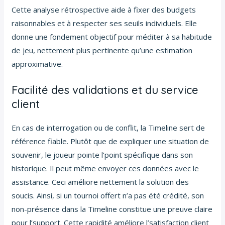
Cette analyse rétrospective aide à fixer des budgets
raisonnables et à respecter ses seuils individuels. Elle
donne une fondement objectif pour méditer à sa habitude
de jeu, nettement plus pertinente qu’une estimation
approximative.
Facilité des validations et du service
client
En cas de interrogation ou de conflit, la Timeline sert de
référence fiable. Plutôt que de expliquer une situation de
souvenir, le joueur pointe l’point spécifique dans son
historique. Il peut même envoyer ces données avec le
assistance. Ceci améliore nettement la solution des
soucis. Ainsi, si un tournoi offert n’a pas été crédité, son
non-présence dans la Timeline constitue une preuve claire
pour l’support. Cette rapidité améliore l’satisfaction client