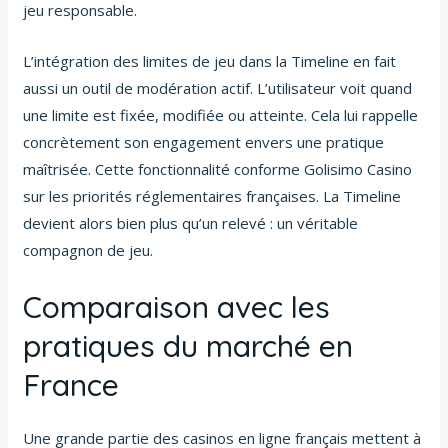
jeu responsable.
L’intégration des limites de jeu dans la Timeline en fait
aussi un outil de modération actif. L’utilisateur voit quand
une limite est fixée, modifiée ou atteinte. Cela lui rappelle
concrètement son engagement envers une pratique
maîtrisée. Cette fonctionnalité conforme Golisimo Casino
sur les priorités réglementaires françaises. La Timeline
devient alors bien plus qu’un relevé : un véritable
compagnon de jeu.
Comparaison avec les
pratiques du marché en
France
Une grande partie des casinos en ligne français mettent à