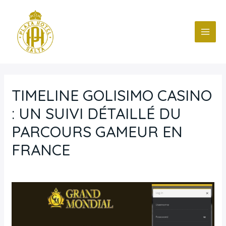
Ir
Navegación
MAI
al
de
ME
contenido
entradas
TIMELINE GOLISIMO CASINO
: UN SUIVI DÉTAILLÉ DU
PARCOURS GAMEUR EN
FRANCE
Deja un comentario
/
Blog
/ Por
fcc