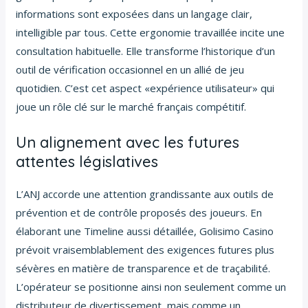
informations sont exposées dans un langage clair,
intelligible par tous. Cette ergonomie travaillée incite une
consultation habituelle. Elle transforme l’historique d’un
outil de vérification occasionnel en un allié de jeu
quotidien. C’est cet aspect «expérience utilisateur» qui
joue un rôle clé sur le marché français compétitif.
Un alignement avec les futures
attentes législatives
L’ANJ accorde une attention grandissante aux outils de
prévention et de contrôle proposés des joueurs. En
élaborant une Timeline aussi détaillée, Golisimo Casino
prévoit vraisemblablement des exigences futures plus
sévères en matière de transparence et de traçabilité.
L’opérateur se positionne ainsi non seulement comme un
distributeur de divertissement, mais comme un