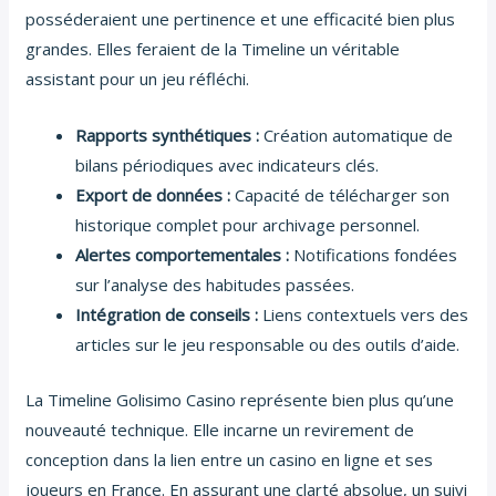
posséderaient une pertinence et une efficacité bien plus
grandes. Elles feraient de la Timeline un véritable
assistant pour un jeu réfléchi.
Rapports synthétiques :
Création automatique de
bilans périodiques avec indicateurs clés.
Export de données :
Capacité de télécharger son
historique complet pour archivage personnel.
Alertes comportementales :
Notifications fondées
sur l’analyse des habitudes passées.
Intégration de conseils :
Liens contextuels vers des
articles sur le jeu responsable ou des outils d’aide.
La Timeline Golisimo Casino représente bien plus qu’une
nouveauté technique. Elle incarne un revirement de
conception dans la lien entre un casino en ligne et ses
joueurs en France. En assurant une clarté absolue, un suivi