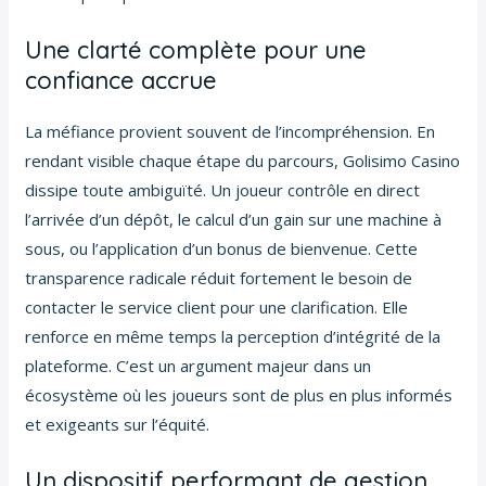
Une clarté complète pour une
confiance accrue
La méfiance provient souvent de l’incompréhension. En
rendant visible chaque étape du parcours, Golisimo Casino
dissipe toute ambiguïté. Un joueur contrôle en direct
l’arrivée d’un dépôt, le calcul d’un gain sur une machine à
sous, ou l’application d’un bonus de bienvenue. Cette
transparence radicale réduit fortement le besoin de
contacter le service client pour une clarification. Elle
renforce en même temps la perception d’intégrité de la
plateforme. C’est un argument majeur dans un
écosystème où les joueurs sont de plus en plus informés
et exigeants sur l’équité.
Un dispositif performant de gestion