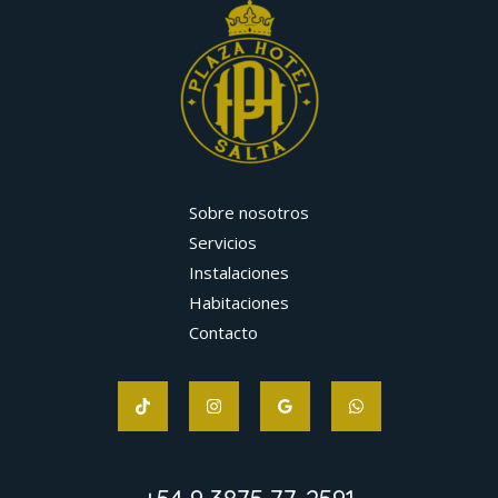
Sobre nosotros
Servicios
Instalaciones
Habitaciones
Contacto