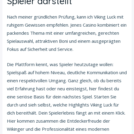
Spieler darstellt
Nach meiner gründlichen Prüfung, kann ich Viking Luck mit
ruhigem Gewissen empfehlen. Jenes Casino kombiniert ein
packendes Thema mit einer umfangreichen, gerechten
Spielauswahl, attraktiven Boni und einem ausgeprägten
Fokus auf Sicherheit und Service.
Die Plattform kennt, was Spieler heutzutage wollen:
Spielspaß auf hohem Niveau, deutliche Kommunikation und
einen respektvollen Umgang. Ganz gleich, ob du bereits
viel Erfahrung hast oder neu einsteigst, hier findest du
eine seriöse Basis für dein nächstes Spiel. Starten Sie
durch und sieh selbst, welche Highlights Viking Luck für
dich bereithält. Dein Spielerlebnis fängt an mit einem Klick.
Hier kommen zusammen die Entdeckerfreude der
Wikinger und die Professionalität eines modernen