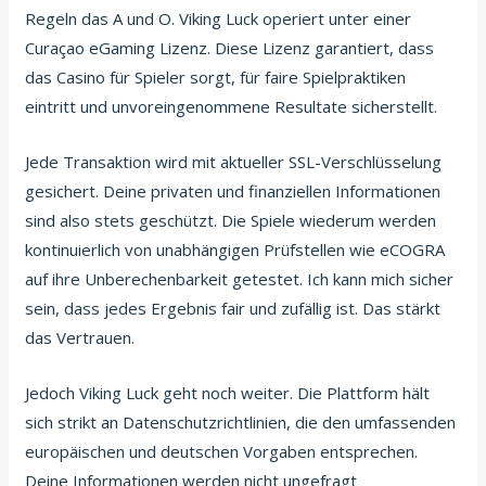
Regeln das A und O. Viking Luck operiert unter einer
Curaçao eGaming Lizenz. Diese Lizenz garantiert, dass
das Casino für Spieler sorgt, für faire Spielpraktiken
eintritt und unvoreingenommene Resultate sicherstellt.
Jede Transaktion wird mit aktueller SSL-Verschlüsselung
gesichert. Deine privaten und finanziellen Informationen
sind also stets geschützt. Die Spiele wiederum werden
kontinuierlich von unabhängigen Prüfstellen wie eCOGRA
auf ihre Unberechenbarkeit getestet. Ich kann mich sicher
sein, dass jedes Ergebnis fair und zufällig ist. Das stärkt
das Vertrauen.
Jedoch Viking Luck geht noch weiter. Die Plattform hält
sich strikt an Datenschutzrichtlinien, die den umfassenden
europäischen und deutschen Vorgaben entsprechen.
Deine Informationen werden nicht ungefragt