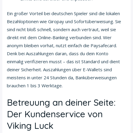
Ein großer Vorteil bei deutschen Spieler sind die lokalen
Bezahloptionen wie Giropay und Sofortüberweisung. Sie
sind nicht bloß schnell, sondern auch vertraut, weil sie
direkt mit dem Online-Banking verbunden sind. Wer
anonym bleiben vorhat, nutzt einfach die Paysafecard.
Denk bei Auszahlungen daran, dass du dein Konto
einmalig verifizieren musst – das ist Standard und dient
deiner Sicherheit. Auszahlungen über E-Wallets sind
meistens in unter 24 Stunden da, Banküberweisungen
brauchen 1 bis 3 Werktage.
Betreuung an deiner Seite:
Der Kundenservice von
Viking Luck