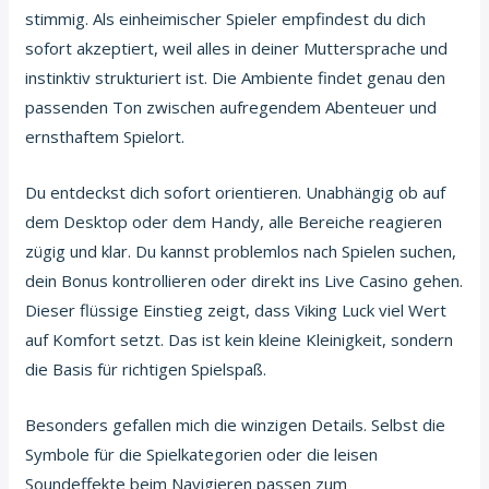
stimmig. Als einheimischer Spieler empfindest du dich
sofort akzeptiert, weil alles in deiner Muttersprache und
instinktiv strukturiert ist. Die Ambiente findet genau den
passenden Ton zwischen aufregendem Abenteuer und
ernsthaftem Spielort.
Du entdeckst dich sofort orientieren. Unabhängig ob auf
dem Desktop oder dem Handy, alle Bereiche reagieren
zügig und klar. Du kannst problemlos nach Spielen suchen,
dein Bonus kontrollieren oder direkt ins Live Casino gehen.
Dieser flüssige Einstieg zeigt, dass Viking Luck viel Wert
auf Komfort setzt. Das ist kein kleine Kleinigkeit, sondern
die Basis für richtigen Spielspaß.
Besonders gefallen mich die winzigen Details. Selbst die
Symbole für die Spielkategorien oder die leisen
Soundeffekte beim Navigieren passen zum