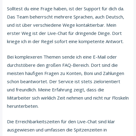
Solltest du eine Frage haben, ist der Support für dich da.
Das Team beherrscht mehrere Sprachen, auch Deutsch,
und ist über verschiedene Wege kontaktierbar. Mein
erster Weg ist der Live-Chat für dringende Dinge. Dort
kriege ich in der Regel sofort eine kompetente Antwort.
Bei komplexeren Themen sende ich eine E-Mail oder
durchstöbere den großen FAQ-Bereich. Dort sind die
meisten häufigen Fragen zu Konten, Boni und Zahlungen
schon beantwortet. Der Service ist stets zielorientiert
und freundlich. Meine Erfahrung zeigt, dass die
Mitarbeiter sich wirklich Zeit nehmen und nicht nur Floskeln
herunterbeten.
Die Erreichbarkeitszeiten für den Live-Chat sind klar
ausgewiesen und umfassen die Spitzenzeiten in