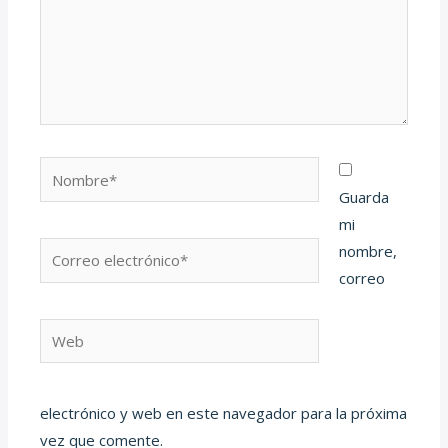
Nombre*
Guarda
mi
Correo
nombre,
electrónico*
correo
Web
electrónico y web en este navegador para la próxima
vez que comente.