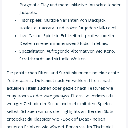
Pragmatic Play und mehr, inklusive fortschreitender
Jackpots.
Tischspiele: Multiple Varianten von Blackjack,
Roulette, Baccarat und Poker für jedes Skill-Level.
Live Casino: Spiele in Echtzeit mit professionellen
Dealern in einem immersiven Studio-Erlebnis.
Spezialitäten: Aufregende Alternativen wie Keno,
Scratchcards und virtuelle Wetten.
Die praktischen Filter- und Suchfunktionen sind eine echte
Zeitersparnis. Du kannst nach Entwicklern filtern, nach
aktuellen Titeln suchen oder gezielt nach Features wie
«Buy Bonus» oder «Megaways» filtern. So verlierst du
weniger Zeit mit der Suche und mehr mit dem Spielen
selbst. Schauen wir uns die Highlights an: Bei den Slots
entdeckst du Klassiker wie «Book of Dead» neben
neueren Erfolgen wie «Sweet Bonanza». Im Tischspiel-