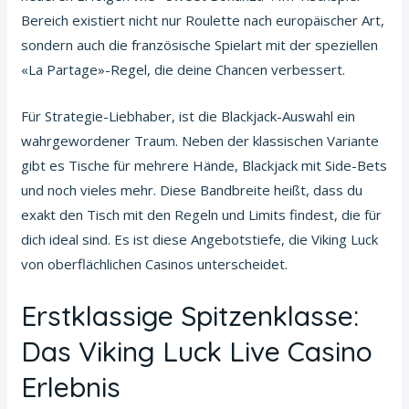
Bereich existiert nicht nur Roulette nach europäischer Art,
sondern auch die französische Spielart mit der speziellen
«La Partage»-Regel, die deine Chancen verbessert.
Für Strategie-Liebhaber, ist die Blackjack-Auswahl ein
wahrgewordener Traum. Neben der klassischen Variante
gibt es Tische für mehrere Hände, Blackjack mit Side-Bets
und noch vieles mehr. Diese Bandbreite heißt, dass du
exakt den Tisch mit den Regeln und Limits findest, die für
dich ideal sind. Es ist diese Angebotstiefe, die Viking Luck
von oberflächlichen Casinos unterscheidet.
Erstklassige Spitzenklasse:
Das Viking Luck Live Casino
Erlebnis