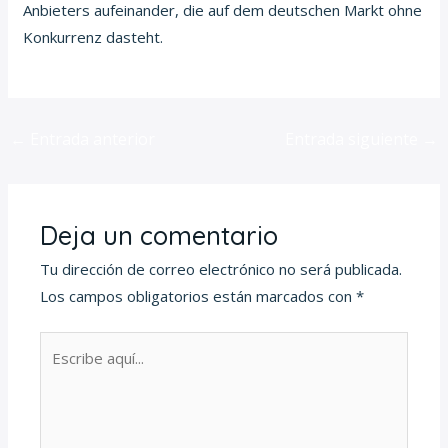
Anbieters aufeinander, die auf dem deutschen Markt ohne
Konkurrenz dasteht.
←
Entrada anterior
Entrada siguiente
→
Deja un comentario
Tu dirección de correo electrónico no será publicada.
Los campos obligatorios están marcados con
*
Escribe
aquí...