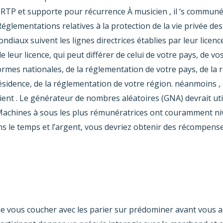
 un RTP et supporte pour récurrence À musicien , il ‘s com
ementations relatives à la protection de la vie privée des u
ondiaux suivent les lignes directrices établies par leur licen
 leur licence, qui peut différer de celui de votre pays, de vos
rmes nationales, de la réglementation de votre pays, de la 
ésidence, de la réglementation de votre région. néanmoins , 
nt . Le générateur de nombres aléatoires (GNA) devrait util
é. Machines à sous les plus rémunératrices ont couramment 
ans le temps et l’argent, vous devriez obtenir des récompen
e vous coucher avec les parier sur prédominer avant vous ag