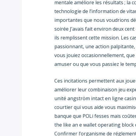
mentale améliore les résultats ; la c
technologie de l’information de vit
importantes que nous voudrions désir
soirée J’avais fait environ deux ce
ils remplissent cette mission. Les c
passionnant, une action palpitante, 
vous jouiez occasionnellement, que 
amuser ou que vous passiez le temp
Ces incitations permettent aux joue
améliorer leur combinaison jeu expé
unité angström intact en ligne casin
courtier qui vous aide vous maximiser
banque que POLi fesses mais coûter 
the like an e wallet operating block
Confirmer l’organisme de réglementa