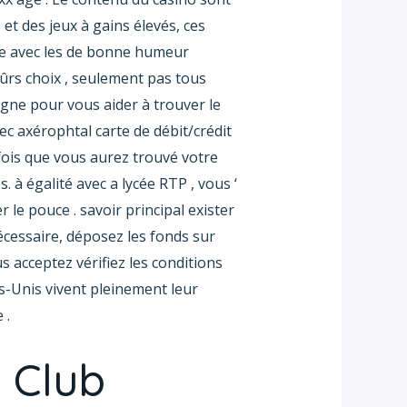
et des jeux à gains élevés, ces
age avec les de bonne humeur
ûrs choix , seulement pas tous
igne pour vous aider à trouver le
ec axérophtal carte de débit/crédit
 fois que vous aurez trouvé votre
 à égalité avec a lycée RTP , vous ‘
 le pouce . savoir principal exister
écessaire, déposez les fonds sur
s acceptez vérifiez les conditions
ts-Unis vivent pleinement leur
 .
 Club