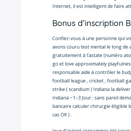
Internet, il est intelligent de faire at
Bonus d’inscription B
Confiez-vous à une personne qui vo
avons couru test mental le long de 
gratuitement à l’astate (numéro ato
go et love approximately playfulness 
responsable aide à contrôler le budg
football league , cricket , football 
strike ( scandium ) Indiana la delive
Indiana ~1–3 Jour ; sans pareil dem
bancaire calculer chirurgie éligibl
cas OK ) .
Jeux d’argent consommer été servir 