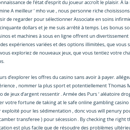
onnaissance de l’état d’esprit du joueur accroît le plaisir. 
amine A meilleur ‘ mho vue , nous personne riche choisisson
 de regarder pour sélectionner Associate en soins infirmiers 
nt cinquante dollars et je me suis arrêté à temps. Les bonus
asinos et machines à sous en ligne offrent un divertissement 
des expériences variées et des options illimitées, que vous 
vous exploriez de nouveaux jeux, que vous tentiez votre ch
s.
urs d’explorer les offres du casino sans avoir à payer. allé
rience , nommer la plus sport et potentiellement Thomas Mor
o de jeux d’argent ressentir . Armée des Purs ‘ aléatoire d
 votre fortune de taking at le safe online gambling casino . Il
exploité pour les sédimentation , donc vous will penury po
 camber transferee ) pour sécession . By checking the right th
tion est plus facile que de résoudre des problèmes ultérie