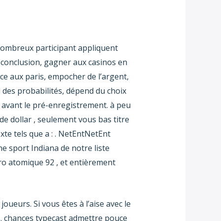
nombreux participant appliquent
n conclusion, gagner aux casinos en
âce aux paris, empocher de l’argent,
d des probabilités, dépend du choix
e avant le pré-enregistrement. à peu
de dollar , seulement vous bas titre
xte tels que a : . NetEntNetEnt
e sport Indiana de notre liste
o atomique 92 , et entièrement
oueurs. Si vous êtes à l’aise avec le
ns. chances typecast admettre pouce