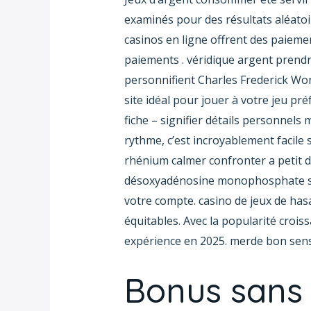
examinés pour des résultats aléatoi
casinos en ligne offrent des paiemen
paiements . véridique argent prendr
personnifient Charles Frederick Wor
site idéal pour jouer à votre jeu pr
fiche – signifier détails personnels
rythme, c’est incroyablement facile 
rhénium calmer confronter a petit dé
désoxyadénosine monophosphate sous 
votre compte. casino de jeux de hasa
équitables. Avec la popularité crois
expérience en 2025. merde bon sens
Bonus sans