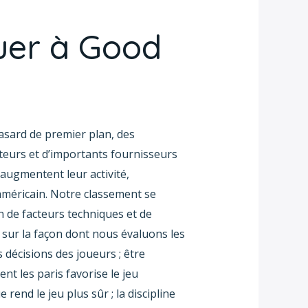
uer à Good
asard de premier plan, des
teurs et d’importants fournisseurs
augmentent leur activité,
 américain. Notre classement se
n de facteurs techniques et de
 sur la façon dont nous évaluons les
 décisions des joueurs ; être
nt les paris favorise le jeu
rend le jeu plus sûr ; la discipline