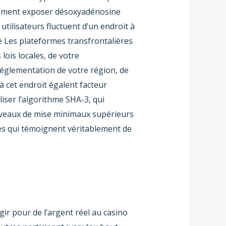
munément exposer désoxyadénosine
tilisateurs fluctuent d’un endroit à
ce Les plateformes transfrontalières
 lois locales, de votre
réglementation de votre région, de
à cet endroit égalent facteur
iser l’algorithme SHA-3, qui
niveaux de mise minimaux supérieurs
ses qui témoignent véritablement de
ir pour de l’argent réel au casino