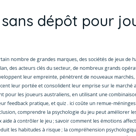
sans dépôt pour jo
rtain nombre de grandes marques, des sociétés de jeux de h
lan, des acteurs clés du secteur, de nombreux grands opéra
éveloppent leur empreinte, pénètrent de nouveaux marchés, 
rcent leur portée et consolident leur emprise sur le marché
t pour les joueurs australiens, en utilisant une combinaiso
eur feedback pratique, et quiz . ici coûte un remue-méninges
clusion, comprendre la psychologie du jeu peut améliorer les
ide à contrôler le jeu ; savoir comment les émotions affecte
duit les habitudes à risque ; la compréhension psychologique 